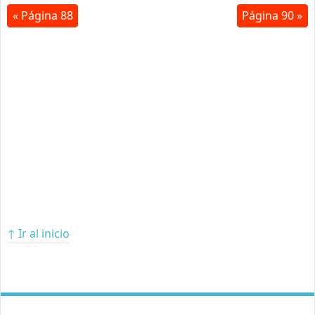
« Página 88
Página 90 »
↑ Ir al inicio