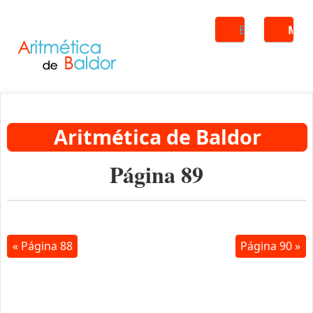
Buscar
ME
Aritmética de Baldor
Página 89
« Página 88
Página 90 »