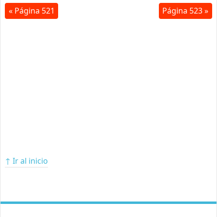
« Página 521
Página 523 »
↑ Ir al inicio