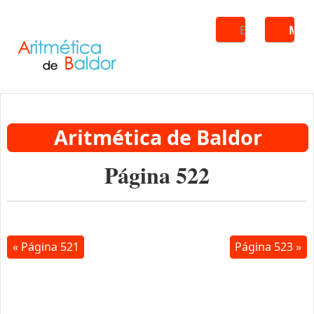
Buscar
ME
Aritmética de Baldor
Página 522
« Página 521
Página 523 »