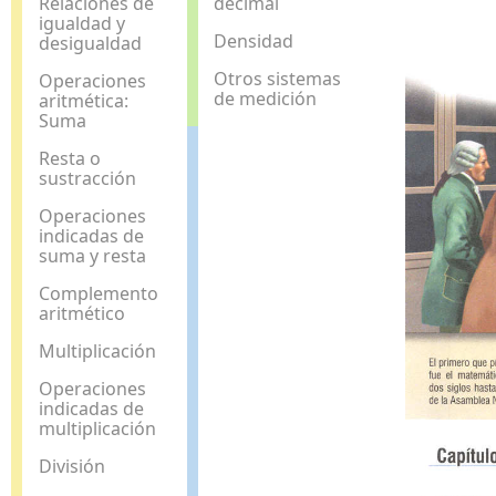
Relaciones de
decimal
igualdad y
Densidad
desigualdad
Otros sistemas
Operaciones
de medición
aritmética:
Suma
Resta o
sustracción
Operaciones
indicadas de
suma y resta
Complemento
aritmético
Multiplicación
Operaciones
indicadas de
multiplicación
División