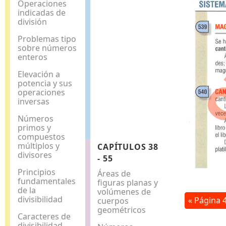
Operaciones
indicadas de
división
Problemas tipo
sobre números
enteros
Elevación a
potencia y sus
operaciones
inversas
Números
primos y
compuestos
múltiplos y
CAPÍTULOS 38
divisores
- 55
Principios
Áreas de
fundamentales
figuras planas y
de la
volúmenes de
divisibilidad
« Página 
cuerpos
geométricos
Caracteres de
divisibilidad