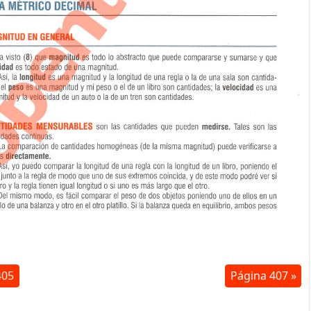
405
Página 407 »