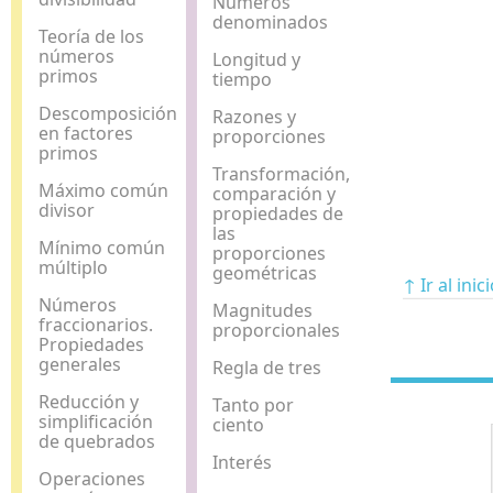
Números
denominados
Teoría de los
números
Longitud y
primos
tiempo
Descomposición
Razones y
en factores
proporciones
primos
Transformación,
Máximo común
comparación y
divisor
propiedades de
las
Mínimo común
proporciones
múltiplo
geométricas
↑ Ir al inic
Números
Magnitudes
fraccionarios.
proporcionales
Propiedades
generales
Regla de tres
Reducción y
Tanto por
simplificación
ciento
de quebrados
Interés
Operaciones