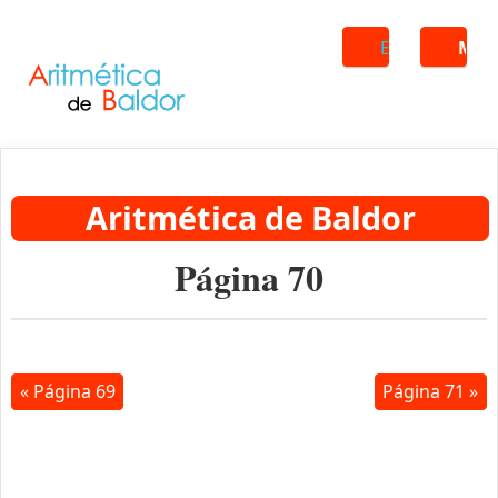
Buscar
ME
Aritmética de Baldor
Página 70
« Página 69
Página 71 »