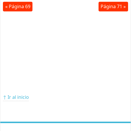
« Página 69
Página 71 »
↑ Ir al inicio