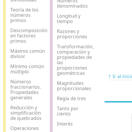
Números
denominados
Teoría de los
números
Longitud y
primos
tiempo
Descomposición
Razones y
en factores
proporciones
primos
Transformación,
Máximo común
comparación y
divisor
propiedades de
las
Mínimo común
proporciones
múltiplo
geométricas
↑ Ir al inic
Números
Magnitudes
fraccionarios.
proporcionales
Propiedades
generales
Regla de tres
Reducción y
Tanto por
simplificación
ciento
de quebrados
Interés
Operaciones