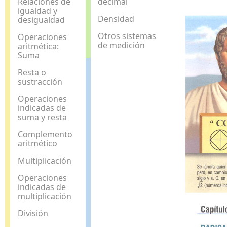
Relaciones de
decimal
igualdad y
Densidad
desigualdad
Otros sistemas
Operaciones
de medición
aritmética:
Suma
Resta o
sustracción
Operaciones
indicadas de
suma y resta
Complemento
aritmético
Multiplicación
Operaciones
indicadas de
multiplicación
División