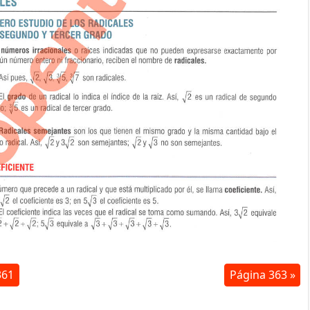
361
Página 363 »