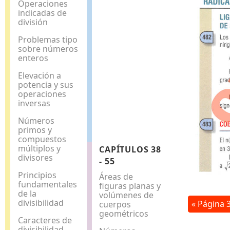
Operaciones
indicadas de
división
Problemas tipo
sobre números
enteros
Elevación a
potencia y sus
operaciones
inversas
Números
primos y
compuestos
múltiplos y
CAPÍTULOS 38
divisores
- 55
Principios
Áreas de
fundamentales
figuras planas y
de la
volúmenes de
divisibilidad
« Página 
cuerpos
geométricos
Caracteres de
divisibilidad