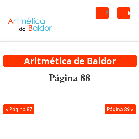
Buscar
ME
Aritmética de Baldor
Página 88
« Página 87
Página 89 »