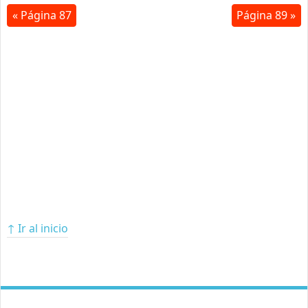
« Página 87
Página 89 »
↑ Ir al inicio