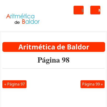
Buscar
ME
Aritmética de Baldor
Página 98
« Página 97
Página 99 »