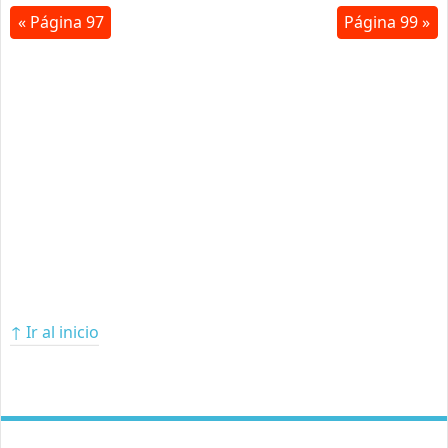
« Página 97
Página 99 »
↑ Ir al inicio