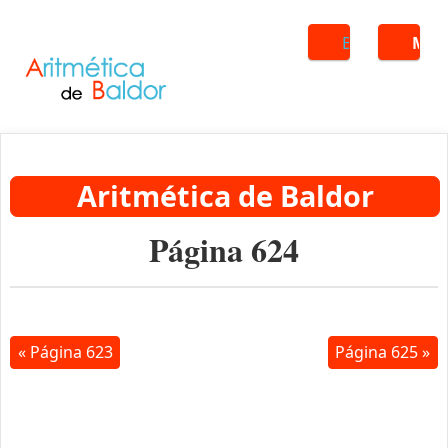
Buscar
ME
Aritmética de Baldor
Página 624
« Página 623
Página 625 »