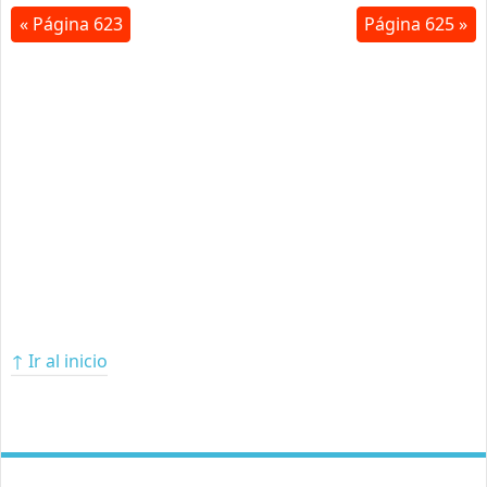
« Página 623
Página 625 »
↑ Ir al inicio