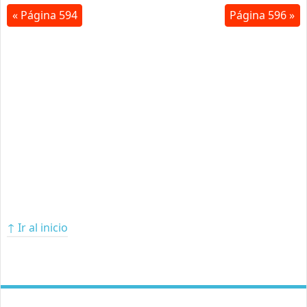
« Página 594
Página 596 »
↑ Ir al inicio