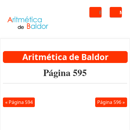
Buscar
ME
Aritmética de Baldor
Página 595
« Página 594
Página 596 »