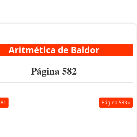
Aritmética de Baldor
Página 582
581
Página 583 »