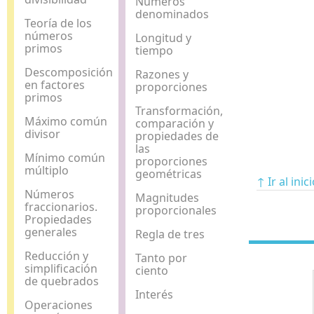
Números
denominados
Teoría de los
números
Longitud y
primos
tiempo
Descomposición
Razones y
en factores
proporciones
primos
Transformación,
Máximo común
comparación y
divisor
propiedades de
las
Mínimo común
proporciones
múltiplo
geométricas
↑ Ir al inic
Números
Magnitudes
fraccionarios.
proporcionales
Propiedades
generales
Regla de tres
Reducción y
Tanto por
simplificación
ciento
de quebrados
Interés
Operaciones