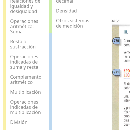
Relaciones de
decimal
igualdad y
Densidad
desigualdad
Otros sistemas
Operaciones
de medición
aritmética:
Suma
Resta o
sustracción
Operaciones
indicadas de
suma y resta
Complemento
aritmético
Multiplicación
Operaciones
indicadas de
multiplicación
División