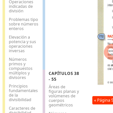
Operaciones
indicadas de
división
Problemas tipo
sobre números
enteros
Elevación a
potencia y sus
operaciones
inversas
Números
primos y
compuestos
múltiplos y
CAPÍTULOS 38
divisores
- 55
Principios
Áreas de
fundamentales
figuras planas y
de la
volúmenes de
divisibilidad
« Página 
cuerpos
geométricos
Caracteres de
divisibilidad