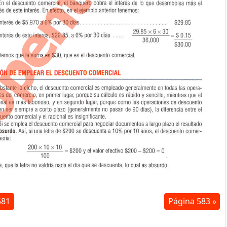
581
Página 583 »