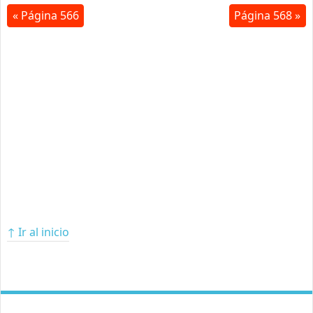
« Página 566
Página 568 »
↑ Ir al inicio