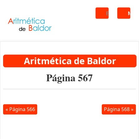
Buscar
ME
Aritmética de Baldor
Página 567
« Página 566
Página 568 »