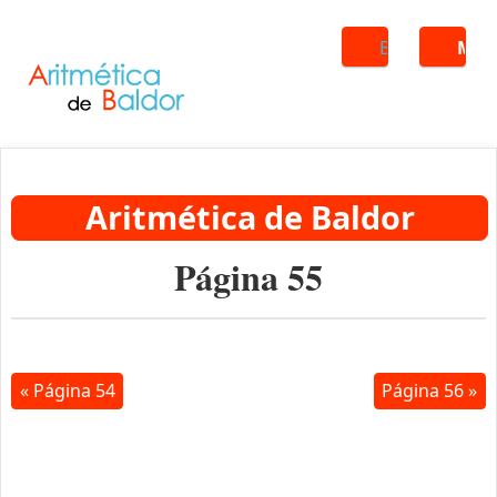
Buscar
ME
Aritmética de Baldor
Página 55
« Página 54
Página 56 »