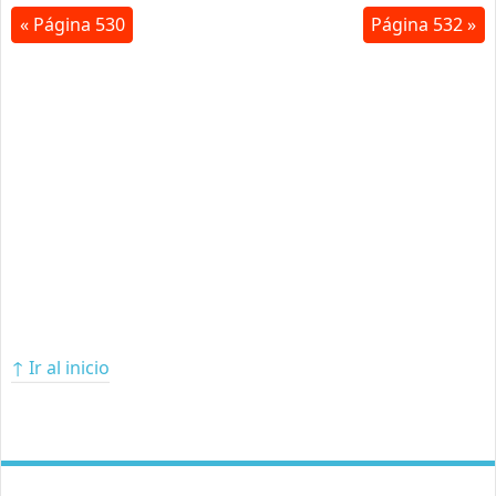
« Página 530
Página 532 »
↑ Ir al inicio