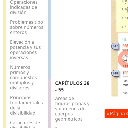
Operaciones
indicadas de
división
Problemas tipo
sobre números
enteros
Elevación a
potencia y sus
operaciones
inversas
Números
primos y
compuestos
múltiplos y
CAPÍTULOS 38
divisores
- 55
Principios
Áreas de
fundamentales
figuras planas y
de la
volúmenes de
divisibilidad
« Página 
cuerpos
geométricos
Caracteres de
divisibilidad