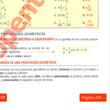
499
Página 501 »