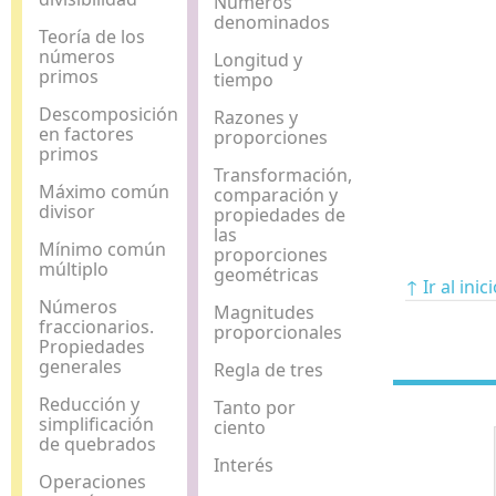
Números
denominados
Teoría de los
números
Longitud y
primos
tiempo
Descomposición
Razones y
en factores
proporciones
primos
Transformación,
Máximo común
comparación y
divisor
propiedades de
las
Mínimo común
proporciones
múltiplo
geométricas
↑ Ir al inic
Números
Magnitudes
fraccionarios.
proporcionales
Propiedades
generales
Regla de tres
Reducción y
Tanto por
simplificación
ciento
de quebrados
Interés
Operaciones