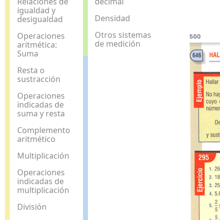
Relaciones de
decimal
igualdad y
Densidad
desigualdad
Otros sistemas
Operaciones
de medición
aritmética:
Suma
Resta o
sustracción
Operaciones
indicadas de
suma y resta
Complemento
aritmético
Multiplicación
Operaciones
indicadas de
multiplicación
División