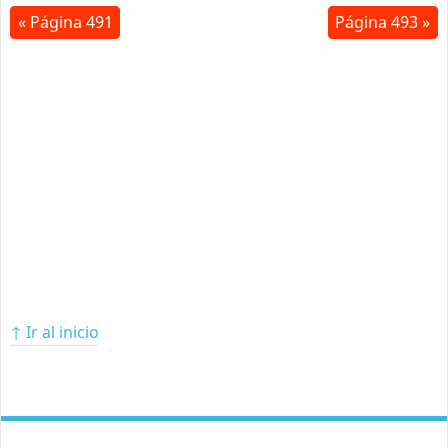
« Página 491
Página 493 »
↑ Ir al inicio