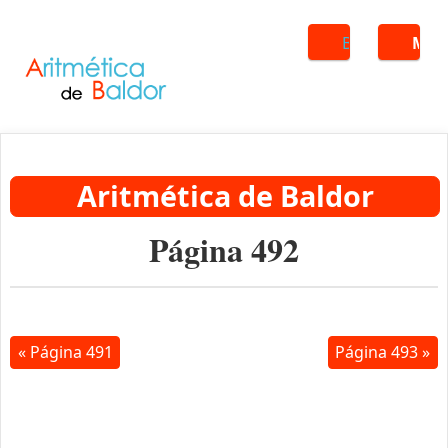
Buscar
ME
Aritmética de Baldor
Página 492
« Página 491
Página 493 »