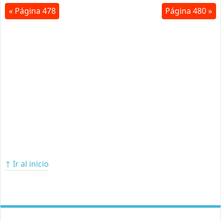
« Página 478
Página 480 »
↑ Ir al inicio