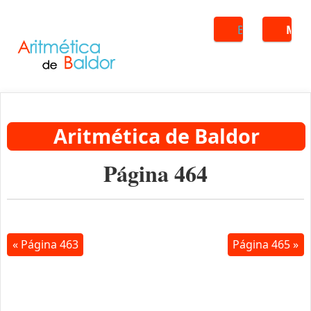
Buscar
ME
Aritmética de Baldor
Página 464
« Página 463
Página 465 »