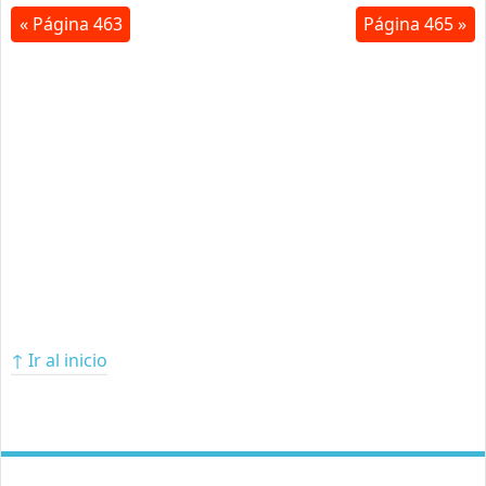
« Página 463
Página 465 »
↑ Ir al inicio