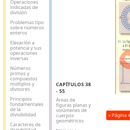
Operaciones
indicadas de
división
Problemas tipo
sobre números
enteros
Elevación a
potencia y sus
operaciones
inversas
Números
primos y
compuestos
múltiplos y
CAPÍTULOS 38
divisores
- 55
Principios
Áreas de
fundamentales
figuras planas y
de la
volúmenes de
divisibilidad
« Página 
cuerpos
geométricos
Caracteres de
divisibilidad