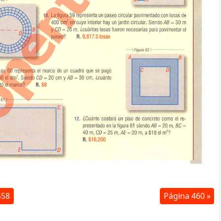
458
Página 460 »