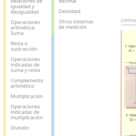
Relaciones de
decimal
igualdad y
Densidad
desigualdad
Otros sistemas
Operaciones
de medición
aritmética:
Suma
Resta o
sustracción
Operaciones
indicadas de
suma y resta
Complemento
aritmético
Multiplicación
Operaciones
indicadas de
multiplicación
División