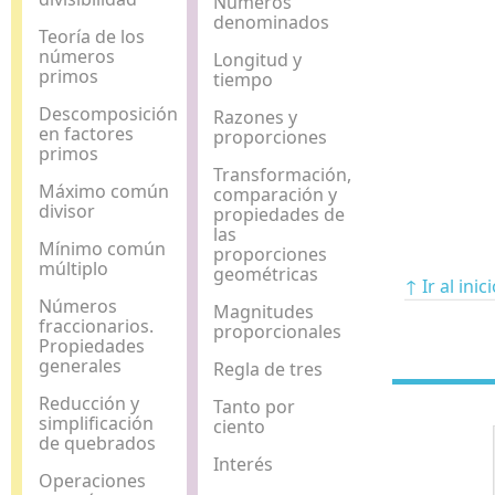
Números
denominados
Teoría de los
números
Longitud y
primos
tiempo
Descomposición
Razones y
en factores
proporciones
primos
Transformación,
Máximo común
comparación y
divisor
propiedades de
las
Mínimo común
proporciones
múltiplo
geométricas
↑ Ir al inic
Números
Magnitudes
fraccionarios.
proporcionales
Propiedades
generales
Regla de tres
Reducción y
Tanto por
simplificación
ciento
de quebrados
Interés
Operaciones