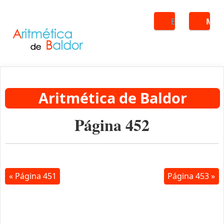
Buscar
ME
Aritmética de Baldor
Página 452
« Página 451
Página 453 »