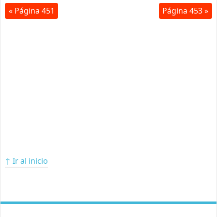
« Página 451
Página 453 »
↑ Ir al inicio