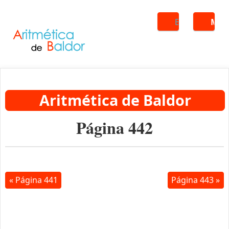
Buscar
ME
Aritmética de Baldor
Página 442
« Página 441
Página 443 »