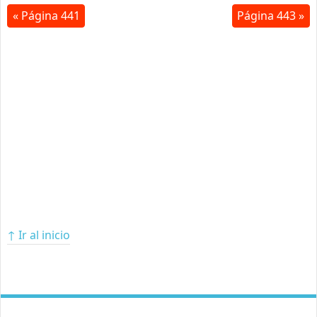
« Página 441
Página 443 »
↑ Ir al inicio