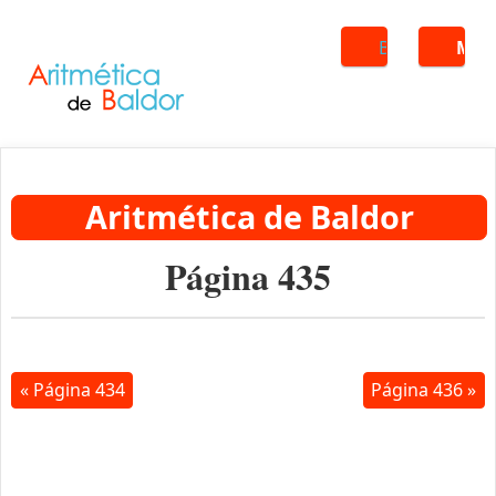
Buscar
ME
Aritmética de Baldor
Página 435
« Página 434
Página 436 »