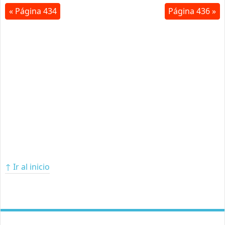
« Página 434
Página 436 »
↑ Ir al inicio