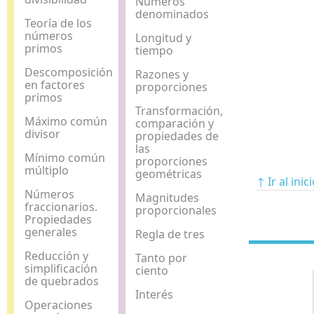
Números
denominados
Teoría de los
números
Longitud y
primos
tiempo
Descomposición
Razones y
en factores
proporciones
primos
Transformación,
Máximo común
comparación y
divisor
propiedades de
las
Mínimo común
proporciones
múltiplo
geométricas
↑ Ir al inic
Números
Magnitudes
fraccionarios.
proporcionales
Propiedades
generales
Regla de tres
Reducción y
Tanto por
simplificación
ciento
de quebrados
Interés
Operaciones