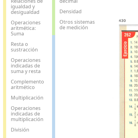
Relaciones de
decimal
igualdad y
Densidad
desigualdad
Otros sistemas
Operaciones
de medición
aritmética:
Suma
Resta o
sustracción
Operaciones
indicadas de
suma y resta
Complemento
aritmético
Multiplicación
Operaciones
indicadas de
multiplicación
División