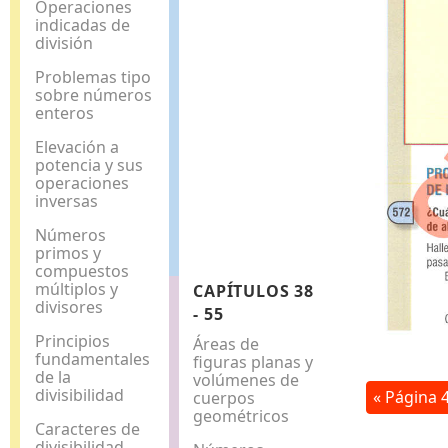
Operaciones
indicadas de
división
Problemas tipo
sobre números
enteros
Elevación a
potencia y sus
operaciones
inversas
Números
primos y
compuestos
múltiplos y
CAPÍTULOS 38
divisores
- 55
Principios
Áreas de
fundamentales
figuras planas y
de la
volúmenes de
divisibilidad
« Página 
cuerpos
geométricos
Caracteres de
divisibilidad