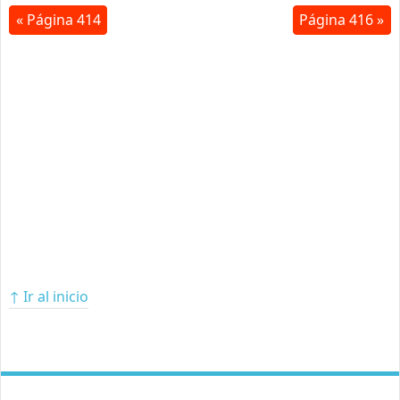
« Página 414
Página 416 »
↑ Ir al inicio