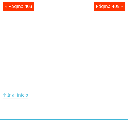
« Página 403
Página 405 »
↑ Ir al inicio