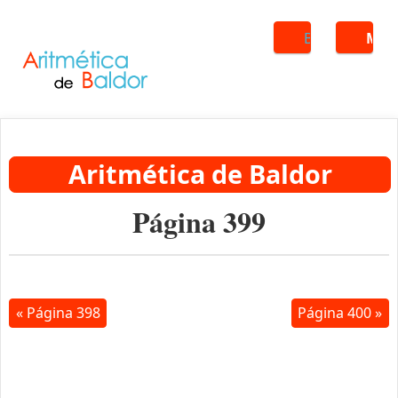
Buscar
ME
Aritmética de Baldor
Página 399
« Página 398
Página 400 »