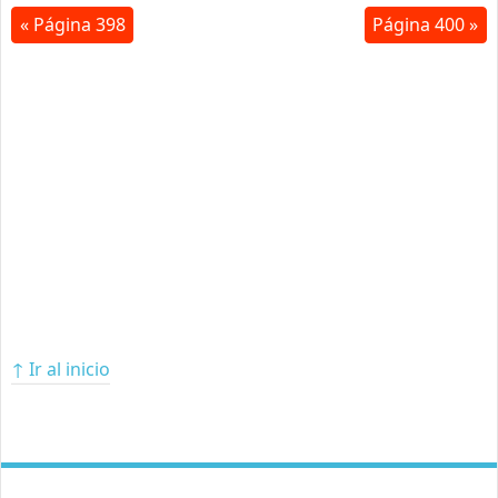
« Página 398
Página 400 »
↑ Ir al inicio