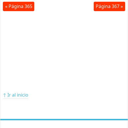
« Página 365
Página 367 »
↑ Ir al inicio