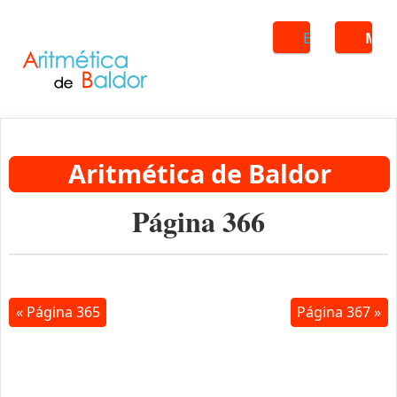
Buscar
ME
Aritmética de Baldor
Página 366
« Página 365
Página 367 »