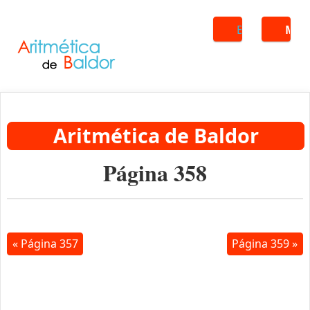
Buscar
ME
Aritmética de Baldor
Página 358
« Página 357
Página 359 »