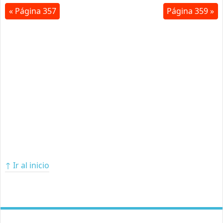
« Página 357
Página 359 »
↑ Ir al inicio