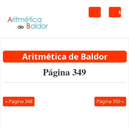
Buscar
ME
Aritmética de Baldor
Página 349
« Página 348
Página 350 »