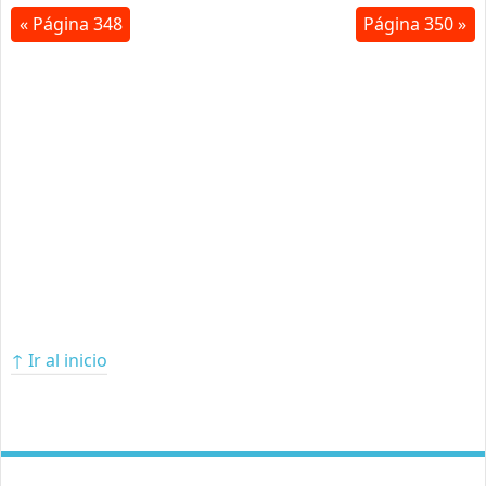
« Página 348
Página 350 »
↑ Ir al inicio