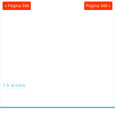
« Página 346
Página 348 »
↑ Ir al inicio