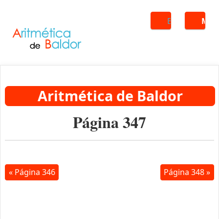
Buscar
ME
Aritmética de Baldor
Página 347
« Página 346
Página 348 »