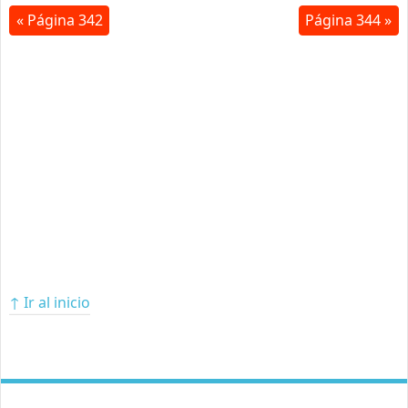
« Página 342
Página 344 »
↑ Ir al inicio