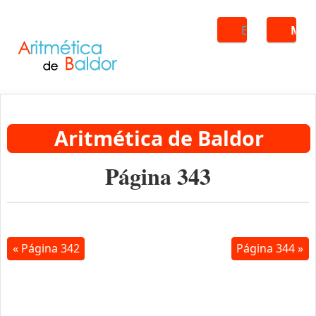
Buscar
ME
Aritmética de Baldor
Página 343
« Página 342
Página 344 »