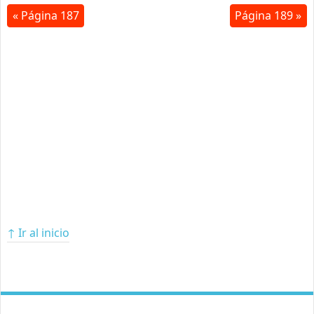
« Página 187
Página 189 »
↑ Ir al inicio