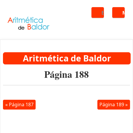
Buscar
ME
Aritmética de Baldor
Página 188
« Página 187
Página 189 »