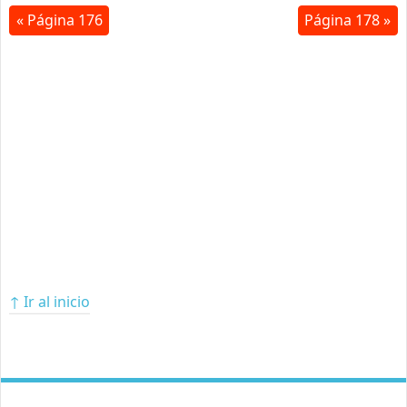
« Página 176
Página 178 »
↑ Ir al inicio