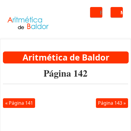
Buscar
ME
Aritmética de Baldor
Página 142
« Página 141
Página 143 »