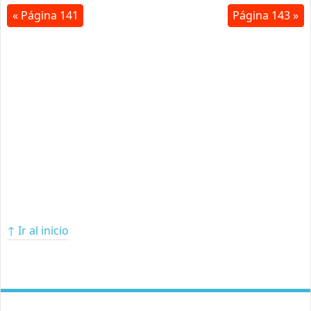
« Página 141
Página 143 »
↑ Ir al inicio