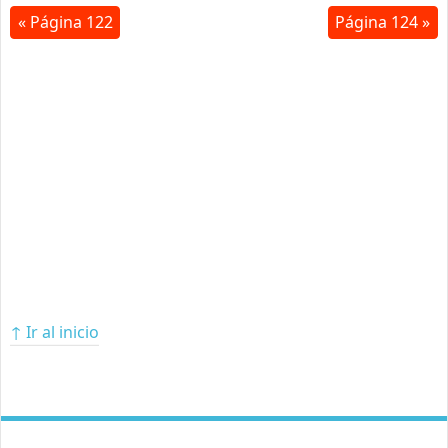
« Página 122
Página 124 »
↑ Ir al inicio